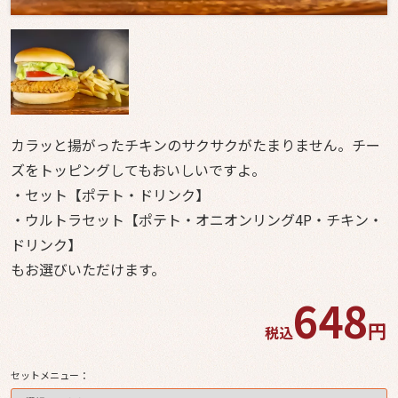
ル
単
品・
ドリ
ン
カラッと揚がったチキンのサクサクがたまりません。チー
ク・
ズをトッピングしてもおいしいですよ。
・セット【ポテト・ドリンク】
サイ
・ウルトラセット【ポテト・オニオンリング4P・チキン・
ドメ
ドリンク】
ニュ
もお選びいただけます。
ー
648
配達エリ
円
税込
ア・ご注
セットメニュー：
文の流れ