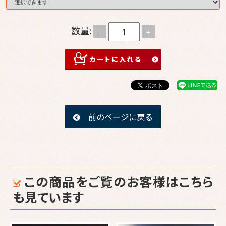
メディア
掲載実績
数量:
-
+
人気ラン
キング
お客様の
声
前のページに戻る
最新情
報・ブロ
グ
特定商取
この商品をご覧のお客様はこちら
引法に基
も見ています
づく表記
サイトマ