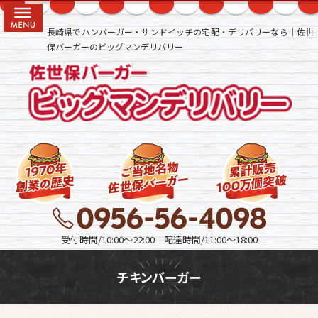
コ
HOME
ン
長崎県でハンバーガー・サンドイッチの宅配・デリバリーなら｜佐世
ビッグマ
テ
保バーガーのビッグマンデリバリー
ン
ンの佐世
ツ
へ
保バーガ
ス
ーとは？
キ
ッ
ビッグマ
プ
ン７つの
こだわり
よくある
ご質問
受付時間/10:00～22:00 配達時間/11:00～18:00
会社概要
チキンバーガー
お問い合
わせ