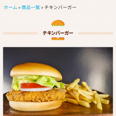
ホーム
»
商品一覧
»
チキンバーガー
商品一覧
種類で選
ぶ
チキンバーガー
佐世
保バ
ーガ
ー
サン
ドイ
ッチ
オー
ドブ